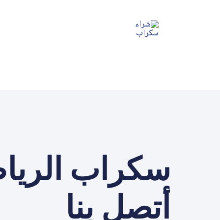
خطي
لى
لمحتوى
سكراب الريا
أتصل بنا