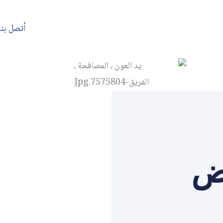
أتصل بنا
ض