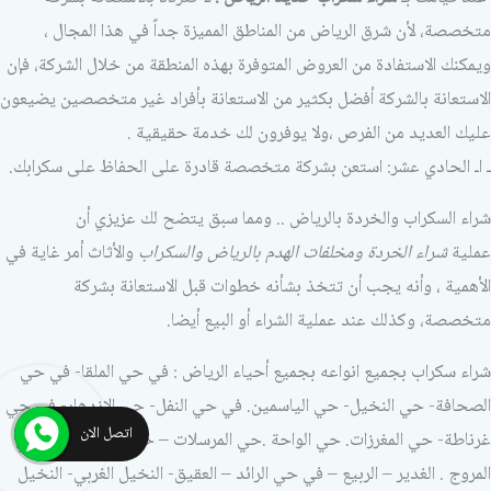
متخصصة، لأن شرق الرياض من المناطق المميزة جداً في هذا المجال ،
ويمكنك الاستفادة من العروض المتوفرة بهذه المنطقة من خلال الشركة، فإن
الاستعانة بالشركة أفضل بكثير من الاستعانة بأفراد غير متخصصين يضيعون
عليك العديد من الفرص ،ولا يوفرون لك خدمة حقيقية .
ـ اـ الحادي عشر: استعن بشركة متخصصة قادرة على الحفاظ على سكرابك.
شراء السكراب والخردة بالرياض .. ومما سبق يتضح لك عزيزي أن
عملية
شراء الخردة ومخلفات الهدم بالرياض والسكراب
والأثاث أمر غاية في
الأهمية ، وأنه يجب أن تتخذ بشأنه خطوات قبل الاستعانة بشركة
متخصصة، وكذلك عند عملية الشراء أو البيع أيضا.
شراء سكراب بجميع انواعه بجميع أحياء الرياض : في حي الملقا- في حي
الصحافة- حي النخيل- حي الياسمين. في حي النفل- حي الازدهار- في حي
اتصل الان
غرناطة- حي المغرزات. حي الواحة .حي المرسلات – حي الورود – في حي
المروج . الغدير – الربيع – في حي الرائد – العقيق- النخيل الغربي- النخيل