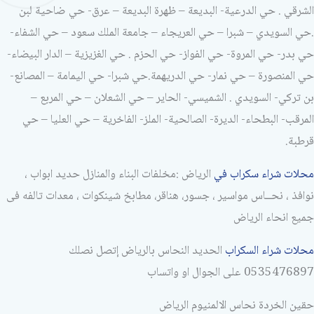
الشرقي . حي الدرعية- البديعة – ظهرة البديعة – عرق- حي ضاحية لبن
.حي السويدي – شبرا – حي العريجاء – جامعة الملك سعود – حي الشفاء-
حي بدر- حي المروة- حي الفواز- حي الحزم . حي الغزيزية – الدار البيضاء-
حي المنصورة – حي نمار- حي الدريهمة.حي شبرا- حي اليمامة – المصانع-
بن تركي- السويدي . الشميسي- الحاير – حي الشعلان – حي المربع –
المرقب- البطحاء- الديرة- الصالحية- الملز- الفاخرية – حي العليا – حي
قرطبة.
محلات شراء سكراب في
الرياض :مخلفات البناء والمنازل حديد ابواب ،
نوافذ ، نحــاس مواسير ، جسور، هناقر، مطابخ شينكوات ، معدات تالفه فى
جميع انحاء الرياض
محلات شراء السكراب
الحديد النحاس بالرياض إتصل نصلك
0535476897 على الجوال او واتساب
حقين الخردة نحاس الالمنيوم الرياض